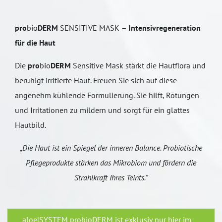
pro
bio
DERM
SENSITIVE MASK
– Intensivregeneration
für die Haut
Die
pro
bio
DERM
Sensitive Mask stärkt die Hautflora und
beruhigt irritierte Haut. Freuen Sie sich auf diese
angenehm kühlende Formulierung. Sie hilft, Rötungen
und Irritationen zu mildern und sorgt für ein glattes
Hautbild.
„Die Haut ist ein Spiegel der inneren Balance. Probiotische
Pflegeprodukte stärken das Mikrobiom und fördern die
Strahlkraft Ihres Teints.”
aloe|SYSTEM probioDERM ist exklusiv nur hier im