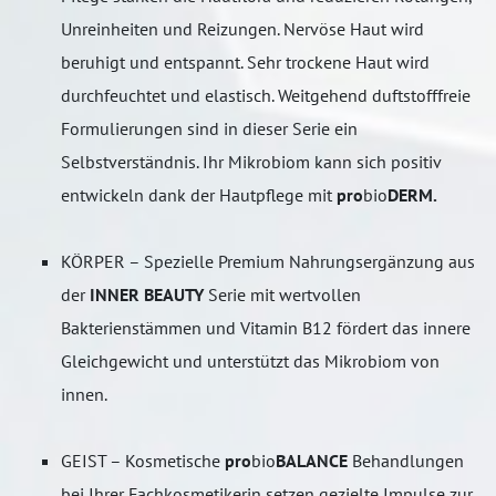
Unreinheiten und Reizungen. Nervöse Haut wird
beruhigt und entspannt. Sehr trockene Haut wird
durchfeuchtet und elastisch. Weitgehend duftstofffreie
Formulierungen sind in dieser Serie ein
Selbstverständnis. Ihr Mikrobiom kann sich positiv
entwickeln dank der Hautpflege mit
pro
bio
DERM.
KÖRPER – Spezielle Premium Nahrungsergänzung aus
der
INNER BEAUTY
Serie mit wertvollen
Bakterienstämmen und Vitamin B12 fördert das innere
Gleichgewicht und unterstützt das Mikrobiom von
innen.
GEIST – Kosmetische
pro
bio
BALANCE
Behandlungen
bei Ihrer Fachkosmetikerin setzen gezielte Impulse zur