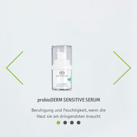
ITIVE MASK
probioDER
ert die „guten”
Verein
utoberfläche
Desensibilisie
Proze
probioDERM SENSITIVE SERUM
Beruhigung und Feuchtigkeit, wenn die
Haut sie am dringendsten braucht