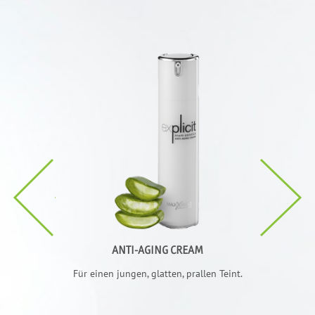
CREAM
ANTI-AGING CREAM
ALOE 
or UV-Strahlung
Für einen jungen, glatten, prallen Teint.
Reinigung. Öffn
die Haut auf 